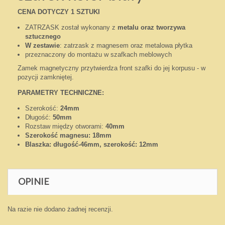
CENA DOTYCZY 1 SZTUKI
ZATRZASK został wykonany z
metalu oraz tworzywa
sztucznego
W zestawie
: zatrzask z magnesem oraz metalowa płytka
przeznaczony do montażu w szafkach meblowych
Zamek magnetyczny przytwierdza front szafki do jej korpusu - w
pozycji zamkniętej.
PARAMETRY TECHNICZNE:
Szerokość:
24mm
Długość:
50mm
Rozstaw między otworami:
40mm
Szerokość magnesu: 18mm
Blaszka: długość-46mm, szerokość: 12mm
OPINIE
Na razie nie dodano żadnej recenzji.