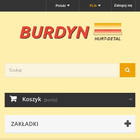
Zaloguj się
Polski
PLN
Koszyk
(pusty)
ZAKŁADKI