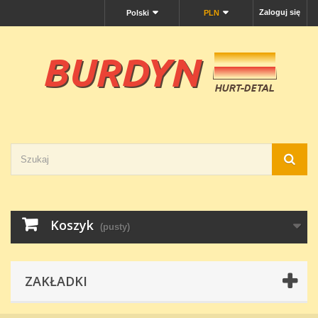
Zaloguj się
Polski
PLN
Koszyk
(pusty)
ZAKŁADKI