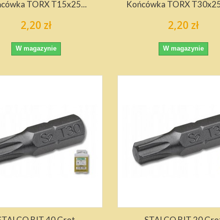
cówka TORX T15x25...
Końcówka TORX T30x25
2,20 zł
2,20 zł
W magazynie
W magazynie
STALCO BIT 40 Grot
STALCO BIT 20 Gro