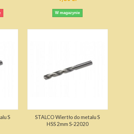
ę
W magazynie
alu S
STALCO Wiertło do metalu S
HSS 2mm S-22020