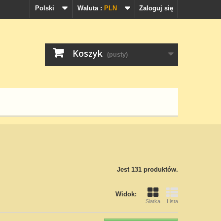
Polski
Waluta :
PLN
Zaloguj się
Koszyk
(pusty)
Jest 131 produktów.
Widok:
Siatka
Lista