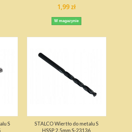
1,99 zł
W magazynie
alu S
STALCO Wiertło do metalu S
5
HSSP 2,5mm S-23136