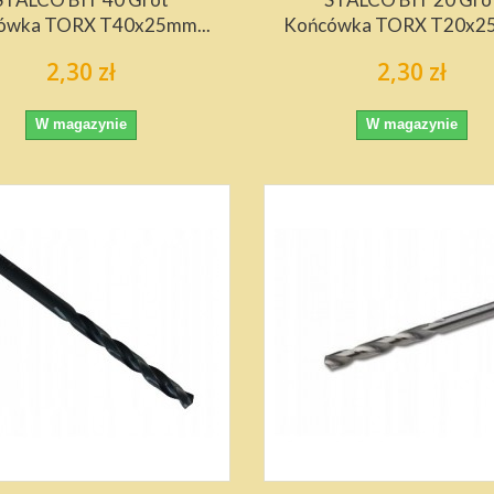
ówka TORX T40x25mm...
Końcówka TORX T20x25
2,30 zł
2,30 zł
W magazynie
W magazynie