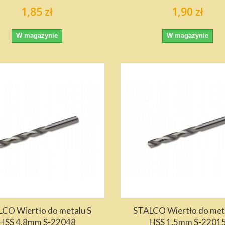
1,85 zł
1,90 zł
W magazynie
W magazynie
CO Wiertło do metalu S
STALCO Wiertło do met
HSS 4,8mm S-22048
HSS 1,5mm S-2201