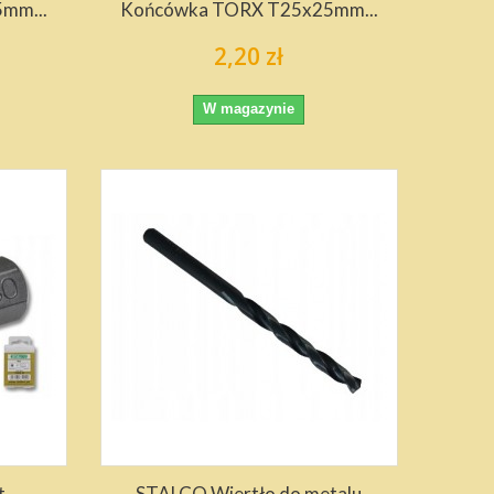
mm...
Końcówka TORX T25x25mm...
2,20 zł
W magazynie
t
STALCO Wiertło do metalu