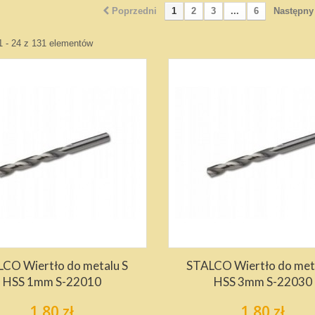
Poprzedni
1
2
3
...
6
Następny
1 - 24 z 131 elementów
CO Wiertło do metalu S
STALCO Wiertło do met
HSS 1mm S-22010
HSS 3mm S-22030
1,80 zł
1,80 zł