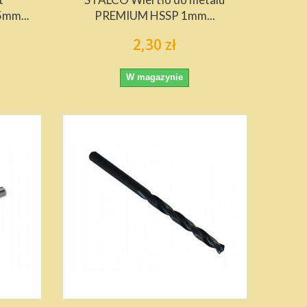
mm...
PREMIUM HSSP 1mm...
2,30 zł
W magazynie