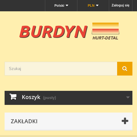
Zaloguj się
Polski
PLN
Koszyk
(pusty)
ZAKŁADKI