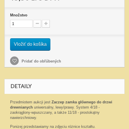
Množstvo
Vložiť do košíka
Pridať do obľúbených
DETAILY
Przedmiotem aukcji jest
Zaczep zamka głównego do drzwi
drewnianych
uniwersalny, lewy/prawy. System 4/18 -
zaokrąglony-wpuszczany, a także 11/18 - prostokątny
nawierzchniowy.
Ponizej przedstawiamy na zdjęciu różnice kształtu.