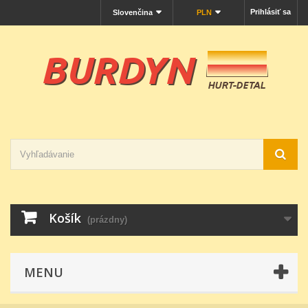
Prihlásiť sa
Slovenčina
PLN
Košík
(prázdny)
MENU