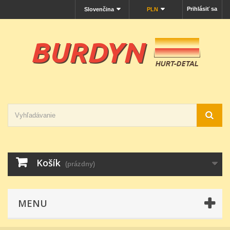
Prihlásiť sa
Slovenčina
PLN
Košík
(prázdny)
MENU