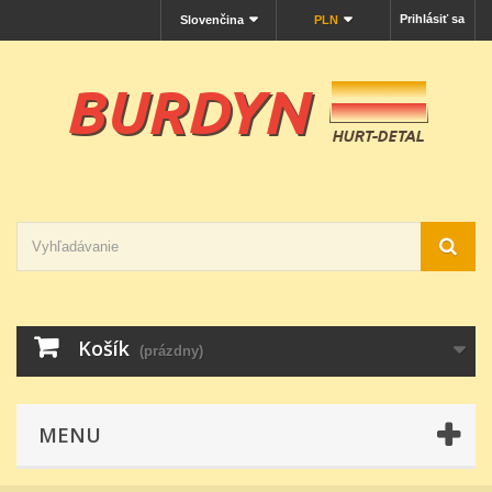
Prihlásiť sa
Slovenčina
PLN
Košík
(prázdny)
MENU