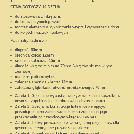
CENA DOTYCZY 10 SZTUK
do stosowania z wkrętami,
do listew przypodłogowych,
montaż elementów wykończenia wnętrz i wyposażenia domu,
do korytek i wiązek kablowych
Parametry techniczne:
długość:
60mm
srednica kołka:
12mm
średnica kołnierza
: 15mm
dlugość wkręta: minimum 70mm (wkrętów nie ma w tym
zestawie)
materiał:
polipropylen
zalecana średnica wiertła
: 12mm
zalecana głębokość otworu montażowego: 70mm
Zaleta 1:
Specjalne wypustki tworzywowe klinują koszulkę w
otworze, zapobiegając jej obrotowi podczas montażu
Zaleta 2:
Specjalna konstrukcja listew rozpierających
powoduje mocne zaklinowanie kołka i zapobiega jego
przekręceniu po częściowym wkręceniu wkręta
Zaleta 3:
Listwy prowadzące w wewnętrznej części koszulki
gwarantują centryczne prowadzenie wkręta
Zaleta 4:
Powiększony kołnierz zapobiega przed zbyt