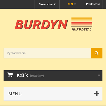
Prihlásiť sa
Slovenčina
PLN
Košík
(prázdny)
MENU